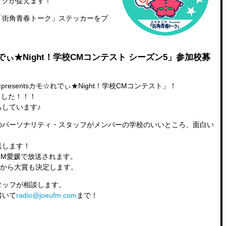
イクが捉えます！
「街角青春トーク」ステッカーをプ
れでぃ★Night！学校CMコンテスト シーズン5」参加校募
resentsカモ☆れでぃ★Night！学校CMコンテスト」！
ました！！！
しています♪
のパーソナリティ・スタッフがメンバーの学校のいいところ、面白い
送します！
FM愛媛で放送されます。
中から大賞も決定します。
タッフが相談します。
書いて
radio@joeufm.com
まで！