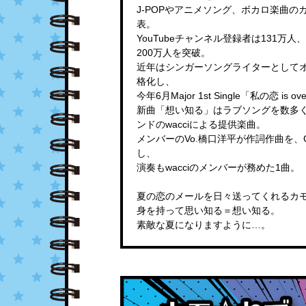
J-POPやアニメソング、ボカロ楽曲の
表。
YouTubeチャンネル登録者は131万人
200万人を突破。
近年はシンガーソングライターとして
格化し、
今年6月Major 1st Single「私の恋 i
新曲「想い知る」はラブソングを数多
ンドのwacciによる提供楽曲。
メンバーのVo.橋口洋平が作詞作曲を、G
し、
演奏もwacciのメンバーが務めた1曲。
夏の恋のメールを日々送ってくれるカ
身を持って思い知る＝想い知る。
素敵な夏になりますように…。