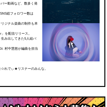
カバー動画など、数多く発
、SNS総フォロワー数は
オリジナル楽曲の制作も本
s over」を配信リリース。
く生み出してきた5人組バ
t. 村中慧慈が編曲を担当
モ☆れでぃ★リスナーのみんな。