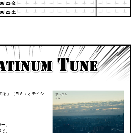
08.21 金
08.22 土
gle「想い知る」（ヨミ：オモイシ
ガー。
声で、