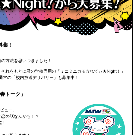
募集！
送の方法を思いつきました！
それをもとに君の学校専用の「ミニミニカモ☆れでぃ★Night！」
通常の「校内放送デリバリー」も募集中！
角青春トーク」
タビュー。
て恋の話なんかも！？
信！