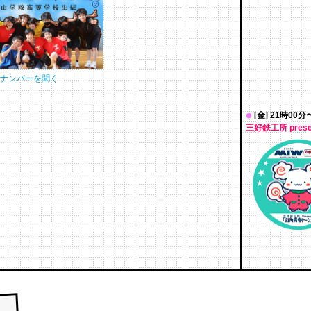
クナンバーを聞く
[金] 21時00分
三好鉄工所 pres