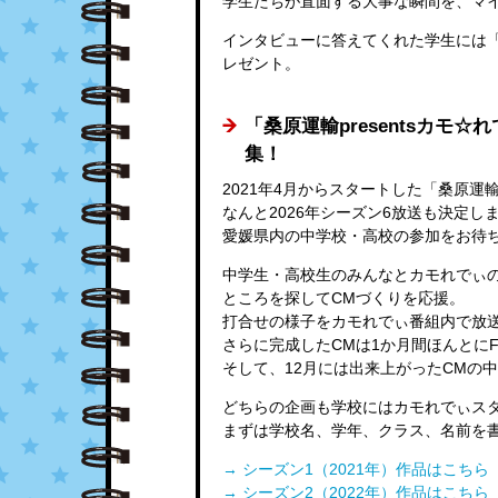
学生たちが直面する大事な瞬間を、マ
インタビューに答えてくれた学生には
レゼント。
「桑原運輸presentsカモ☆
集！
2021年4月からスタートした「桑原運輸p
なんと2026年シーズン6放送も決定し
愛媛県内の中学校・高校の参加をお待ち
中学生・高校生のみんなとカモれでぃ
ところを探してCMづくりを応援。
打合せの様子をカモれでぃ番組内で放
さらに完成したCMは1か月間ほんとに
そして、12月には出来上がったCMの
どちらの企画も学校にはカモれでぃス
まずは学校名、学年、クラス、名前を
→ シーズン1（2021年）作品はこちら
→ シーズン2（2022年）作品はこちら