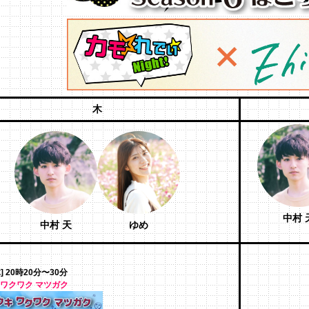
木
中村 
中村 天
ゆめ
] 20時20分〜30分
 ワクワク マツガク