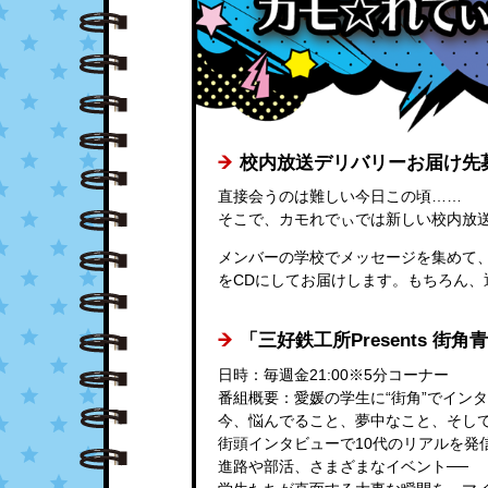
校内放送デリバリーお届け先
直接会うのは難しい今日この頃……
そこで、カモれでぃでは新しい校内放
メンバーの学校でメッセージを集めて、
をCDにしてお届けします。もちろん、
「三好鉄工所Presents 街
日時：毎週金21:00※5分コーナー
番組概要：愛媛の学生に“街角”でイン
今、悩んでること、夢中なこと、そし
街頭インタビューで10代のリアルを発
進路や部活、さまざまなイベント──